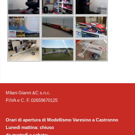
Milani Gianni &C s.n.c.
P.IVA e C. F. 02659670125
Orari di apertura di Modellismo Varesino a Castronno
Lunedì mattina: chiuso
da martedì a sabato: