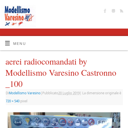
MENU
aerei radiocomandati by
Modellismo Varesino Castronno
_100
Di
Modellismo Varesino
|
Pubblicato
20 Luglio 2019
|
La dimensione originale è
720 × 540
pixel