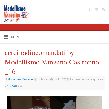
MENU
aerei radiocomandati by
Modellismo Varesino Castronno
_16
Di
Modellismo Varesino
|
Pubblicato
20 Luglio 2019
|
La dimensione originale è
720 × 540
pixel