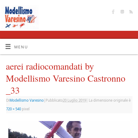
MENU
aerei radiocomandati by
Modellismo Varesino Castronno
_33
Di
Modellismo Varesino
|
Pubblicato
20 Luglio 2019
|
La dimensione originale è
720 × 540
pixel