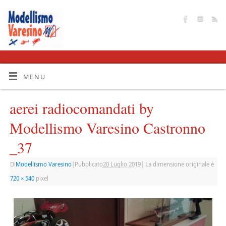
MENU
aerei radiocomandati by
Modellismo Varesino Castronno
_37
Di
Modellismo Varesino
|
Pubblicato
20 Luglio 2019
|
La dimensione originale è
720 × 540
pixel