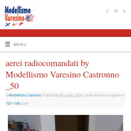
MENU
aerei radiocomandati by
Modellismo Varesino Castronno
_50
Di
Modellismo Varesino
|
Pubblicato
20 Luglio 2019
|
La dimensione originale è
720 × 540
pixel