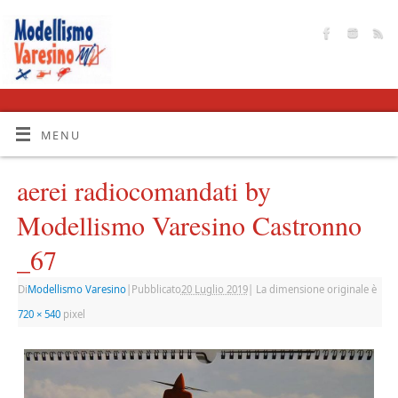
MENU
aerei radiocomandati by
Modellismo Varesino Castronno
_67
Di
Modellismo Varesino
|
Pubblicato
20 Luglio 2019
|
La dimensione originale è
720 × 540
pixel