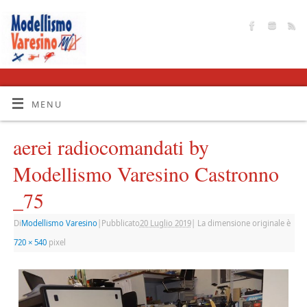
MENU
aerei radiocomandati by
Modellismo Varesino Castronno
_75
Di
Modellismo Varesino
|
Pubblicato
20 Luglio 2019
|
La dimensione originale è
720 × 540
pixel