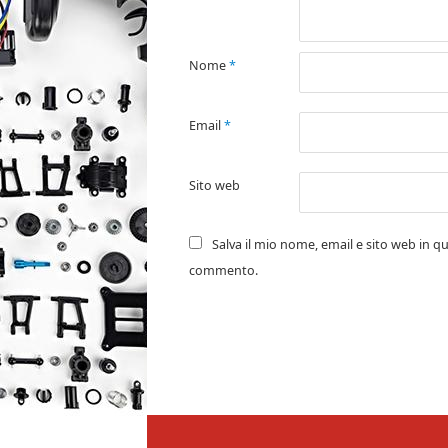
Nome
*
Email
*
Sito web
Salva il mio nome, email e sito web in q
commento.