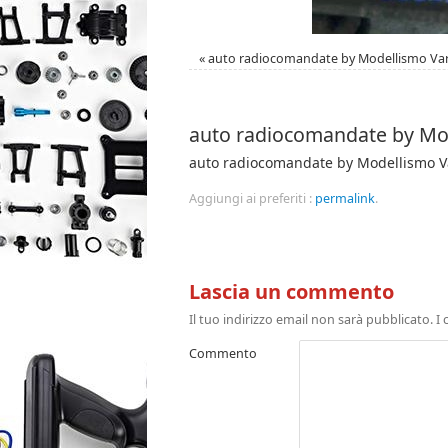
«
auto radiocomandate by Modellismo Va
auto radiocomandate by Mo
auto radiocomandate by Modellismo V
Aggiungi ai preferiti :
permalink
.
Lascia un commento
Il tuo indirizzo email non sarà pubblicato.
I 
Commento