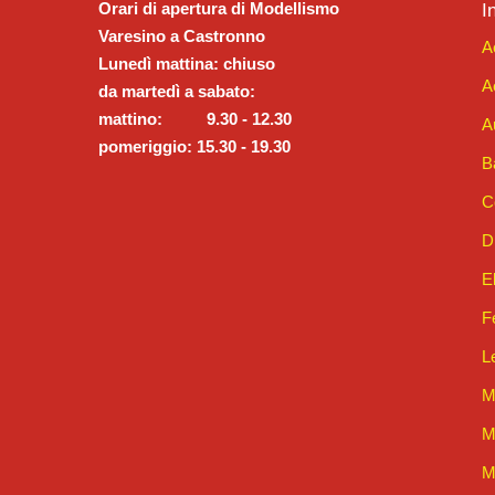
Orari di apertura di Modellismo
I
Varesino a Castronno
A
Lunedì mattina: chiuso
A
da martedì a sabato:
mattino: 9.30 - 12.30
A
pomeriggio: 15.30 - 19.30
B
C
D
E
F
L
M
M
M