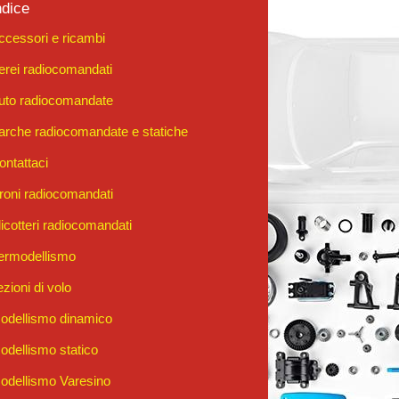
ndice
ccessori e ricambi
erei radiocomandati
uto radiocomandate
arche radiocomandate e statiche
ontattaci
roni radiocomandati
licotteri radiocomandati
ermodellismo
ezioni di volo
odellismo dinamico
odellismo statico
odellismo Varesino