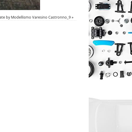
te by Modellismo Varesino Castronno_9
»