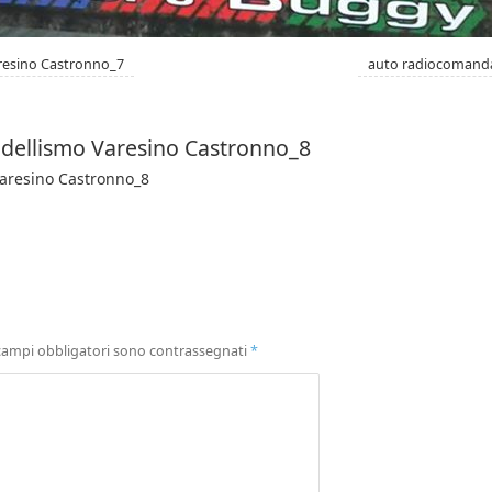
resino Castronno_7
auto radiocomanda
dellismo Varesino Castronno_8
aresino Castronno_8
campi obbligatori sono contrassegnati
*