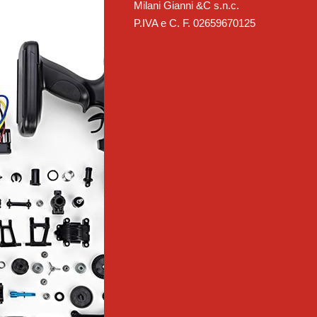
Milani Gianni &C s.n.c.
P.IVA e C. F. 02659670125