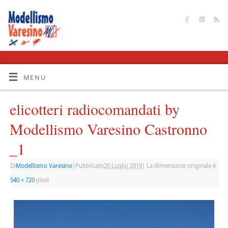
MENU
elicotteri radiocomandati by
Modellismo Varesino Castronno
_1
Di
Modellismo Varesino
|
Pubblicato
20 Luglio 2019
|
La dimensione originale è
540 × 720
pixel