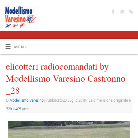
MENU
elicotteri radiocomandati by
Modellismo Varesino Castronno
_28
Di
Modellismo Varesino
|
Pubblicato
20 Luglio 2019
|
La dimensione originale è
720 × 405
pixel