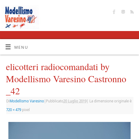
MENU
elicotteri radiocomandati by
Modellismo Varesino Castronno
_42
Di
Modellismo Varesino
|
Pubblicato
20 Luglio 2019
|
La dimensione originale è
720 × 479
pixel