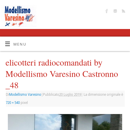
MENU
elicotteri radiocomandati by
Modellismo Varesino Castronno
_48
Di
Modellismo Varesino
|
Pubblicato
20 Luglio 2019
|
La dimensione originale è
720 × 540
pixel