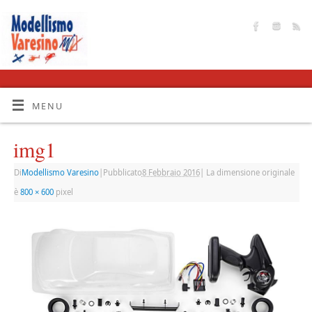
MENU
img1
Di
Modellismo Varesino
|
Pubblicato
8 Febbraio 2016
|
La dimensione originale
è
800 × 600
pixel