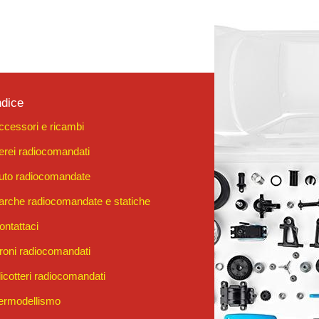
ndice
ccessori e ricambi
erei radiocomandati
uto radiocomandate
arche radiocomandate e statiche
ontattaci
roni radiocomandati
licotteri radiocomandati
ermodellismo