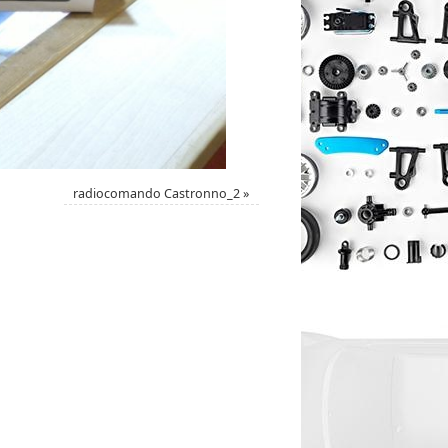
radiocomando Castronno_2
»