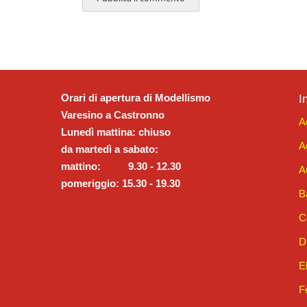
Orari di apertura di Modellismo
I
Varesino a Castronno
A
Lunedì mattina: chiuso
A
da martedì a sabato:
mattino: 9.30 - 12.30
A
pomeriggio: 15.30 - 19.30
B
C
D
E
F