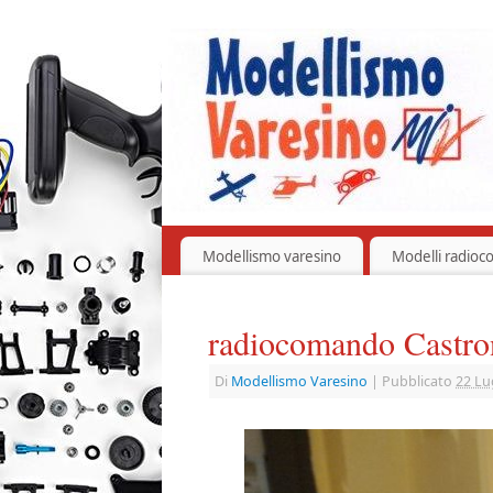
Modellismo varesino
Modelli radioc
radiocomando Castr
Di
Modellismo Varesino
|
Pubblicato
22 Lu