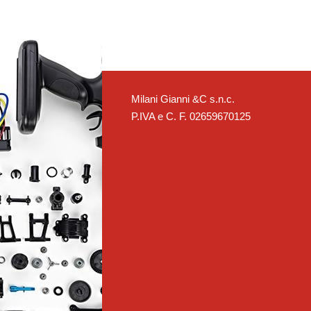
Milani Gianni &C s.n.c.
P.IVA e C. F. 02659670125